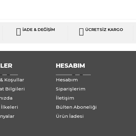
İADE & DEĞİŞİM
ÜCRETSİZ KARGO
ILER
HESABIM
 & Koşullar
Hesabım
t Bilgileri
Siparişlerim
mızda
İletişim
 İlkeleri
Bülten Aboneliği
nyalar
Ürün İadesi