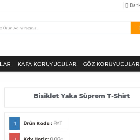
Bank
LAR
KAFA KORUYUCULAR
GÖZ KORUYUCULAR
Bisiklet Yaka Süprem T-Shirt
Ürün Kodu :
BYT
Kdv Hariç:
0,00₺