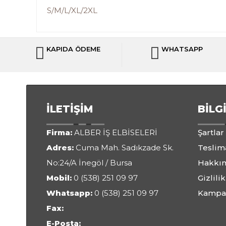
S/M/L/XL/2XL
KAPIDA ÖDEME
WHATSAPP
İLETIŞIM
BILG
Firma:
ALBER İŞ ELBİSELERİ
Şartlar
Adres:
Cuma Mah. Sadıkzade Sk.
Teslima
No:24/A İnegöl / Bursa
Hakkı
Mobil:
0 (538) 251 09 97
Gizlilik
Whatsapp:
0 (538) 251 09 97
Kampa
Fax:
E-Posta: