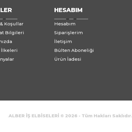
ILER
HESABIM
 & Koşullar
Hesabım
t Bilgileri
Siparişlerim
mızda
İletişim
 İlkeleri
Bülten Aboneliği
nyalar
Ürün İadesi
aklık Programı
Hediye Çeki
Markalar
Site Haritası
ALBER İŞ ELBİSELERİ © 2026 - Tüm Hakları Saklıdır