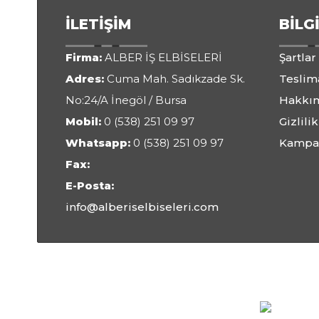
İLETIŞIM
BILG
Firma:
ALBER İŞ ELBİSELERİ
Şartlar
Adres:
Cuma Mah. Sadıkzade Sk.
Teslima
No:24/A İnegöl / Bursa
Hakkı
Mobil:
0 (538) 251 09 97
Gizlilik
Whatsapp:
0 (538) 251 09 97
Kampa
Fax:
E-Posta:
info@alberiselbiseleri.com
Ort